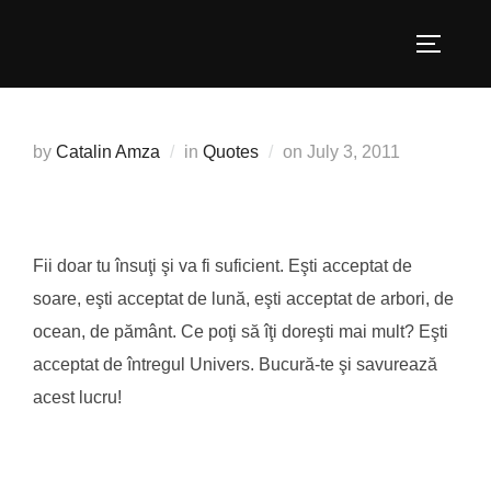
Skip
to
TOGGLE
content
Posted
by
Catalin Amza
in
Quotes
on
July 3, 2011
on
Fii doar tu însuţi şi va fi suficient. Eşti acceptat de
soare, eşti acceptat de lună, eşti acceptat de arbori, de
ocean, de pământ. Ce poţi să îţi doreşti mai mult? Eşti
acceptat de întregul Univers. Bucură-te şi savurează
acest lucru!