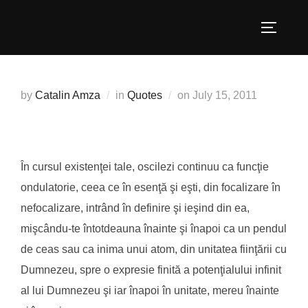
Skip
to
TOGGLE
content
Posted
by
Catalin Amza
in
Quotes
on
July 15, 2011
on
În cursul existenţei tale, oscilezi continuu ca funcţie
ondulatorie, ceea ce în esenţă şi eşti, din focalizare în
nefocalizare, intrând în definire şi ieşind din ea,
mişcându-te întotdeauna înainte şi înapoi ca un pendul
de ceas sau ca inima unui atom, din unitatea fiinţării cu
Dumnezeu, spre o expresie finită a potenţialului infinit
al lui Dumnezeu şi iar înapoi în unitate, mereu înainte