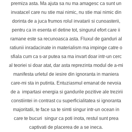
premiza asta. Ma ajuta sa nu ma amagesc ca sunt un
invatacel care nu stie mai nimic, nu stie mai nimic din
dorinta de a juca frumos rolul invatarii si cunoasterii,
pentru ca in esenta el detine tot, singurul efort care ii
ramane este sa recunoasca asta. Fluxul de ganduri al
ratiunii inradacinate in materialism ma impinge catre o
sfiala cum ca s-ar putea sa ma invart doar intr-un cerc
al teoriei si doar atat, dar asta reprezinta modul de a-mi
manifesta urletul de iesire din ignoranta in maniera
care-mi sta in putinta. Entuziasmul emanat de nevoia
de a impartasi energia si gandurile pozitive ale trezirii
constiintei in contrast cu superficialitatea si ignoranta
majoritatii, te face sa te simti singur intr-un ocean in
care te bucuri singur ca poti inota, restul sunt prea
captivati de placerea de a se ineca.