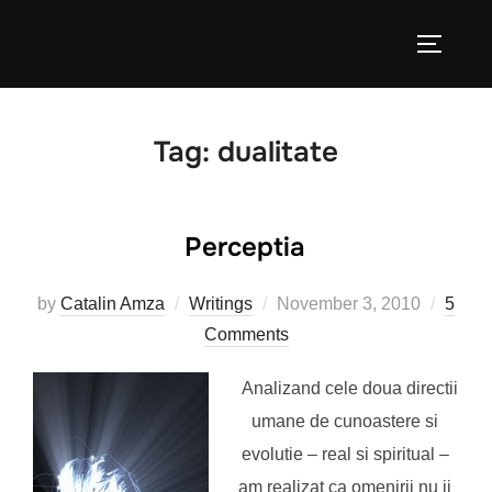
Skip
to
TOGGLE
content
Tag:
dualitate
Perceptia
Posted
by
Catalin Amza
Writings
November 3, 2010
5
on
Comments
Analizand cele doua directii
umane de cunoastere si
evolutie – real si spiritual –
am realizat ca omenirii nu ii