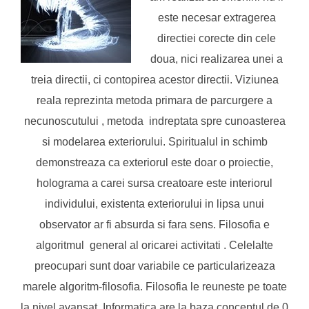
este necesar extragerea
directiei corecte din cele
doua, nici realizarea unei a
treia directii, ci contopirea acestor directii. Viziunea
reala reprezinta metoda primara de parcurgere a
necunoscutului , metoda indreptata spre cunoasterea
si modelarea exteriorului. Spiritualul in schimb
demonstreaza ca exteriorul este doar o proiectie,
holograma a carei sursa creatoare este interiorul
individului, existenta exteriorului in lipsa unui
observator ar fi absurda si fara sens. Filosofia e
algoritmul general al oricarei activitati . Celelalte
preocupari sunt doar variabile ce particularizeaza
marele algoritm-filosofia. Filosofia le reuneste pe toate
la nivel avansat. Informatica are la baza conceptul de 0