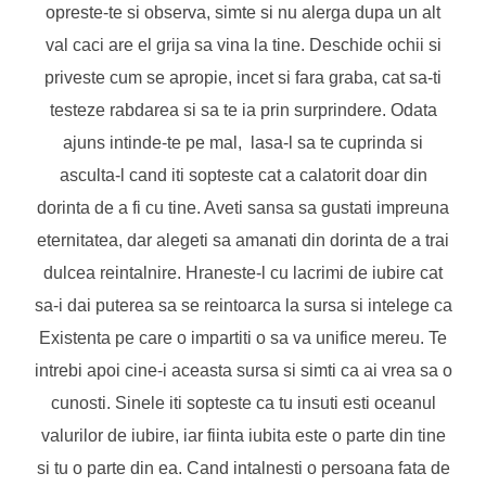
opreste-te si observa, simte si nu alerga dupa un alt
val caci are el grija sa vina la tine. Deschide ochii si
priveste cum se apropie, incet si fara graba, cat sa-ti
testeze rabdarea si sa te ia prin surprindere. Odata
ajuns intinde-te pe mal, lasa-l sa te cuprinda si
asculta-l cand iti sopteste cat a calatorit doar din
dorinta de a fi cu tine. Aveti sansa sa gustati impreuna
eternitatea, dar alegeti sa amanati din dorinta de a trai
dulcea reintalnire. Hraneste-l cu lacrimi de iubire cat
sa-i dai puterea sa se reintoarca la sursa si intelege ca
Existenta pe care o impartiti o sa va unifice mereu. Te
intrebi apoi cine-i aceasta sursa si simti ca ai vrea sa o
cunosti. Sinele iti sopteste ca tu insuti esti oceanul
valurilor de iubire, iar fiinta iubita este o parte din tine
si tu o parte din ea. Cand intalnesti o persoana fata de