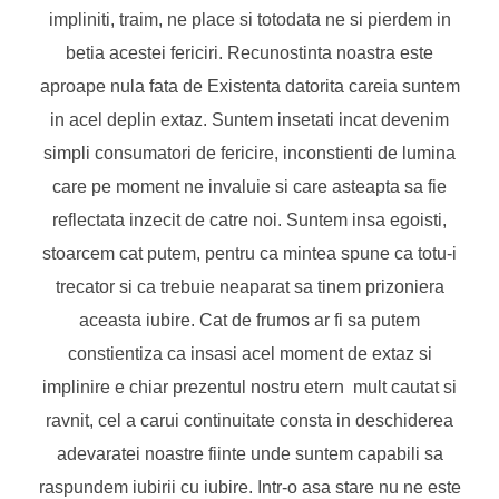
impliniti, traim, ne place si totodata ne si pierdem in
betia acestei fericiri. Recunostinta noastra este
aproape nula fata de Existenta datorita careia suntem
in acel deplin extaz. Suntem insetati incat devenim
simpli consumatori de fericire, inconstienti de lumina
care pe moment ne invaluie si care asteapta sa fie
reflectata inzecit de catre noi. Suntem insa egoisti,
stoarcem cat putem, pentru ca mintea spune ca totu-i
trecator si ca trebuie neaparat sa tinem prizoniera
aceasta iubire. Cat de frumos ar fi sa putem
constientiza ca insasi acel moment de extaz si
implinire e chiar prezentul nostru etern mult cautat si
ravnit, cel a carui continuitate consta in deschiderea
adevaratei noastre fiinte unde suntem capabili sa
raspundem iubirii cu iubire. Intr-o asa stare nu ne este