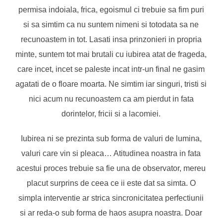
permisa indoiala, frica, egoismul ci trebuie sa fim puri
si sa simtim ca nu suntem nimeni si totodata sa ne
recunoastem in tot. Lasati insa prinzonieri in propria
minte, suntem tot mai brutali cu iubirea atat de frageda,
care incet, incet se paleste incat intr-un final ne gasim
agatati de o floare moarta. Ne simtim iar singuri, tristi si
nici acum nu recunoastem ca am pierdut in fata
dorintelor, fricii si a lacomiei.
Iubirea ni se prezinta sub forma de valuri de lumina,
valuri care vin si pleaca… Atitudinea noastra in fata
acestui proces trebuie sa fie una de observator, mereu
placut surprins de ceea ce ii este dat sa simta. O
simpla interventie ar strica sincronicitatea perfectiunii
si ar reda-o sub forma de haos asupra noastra. Doar