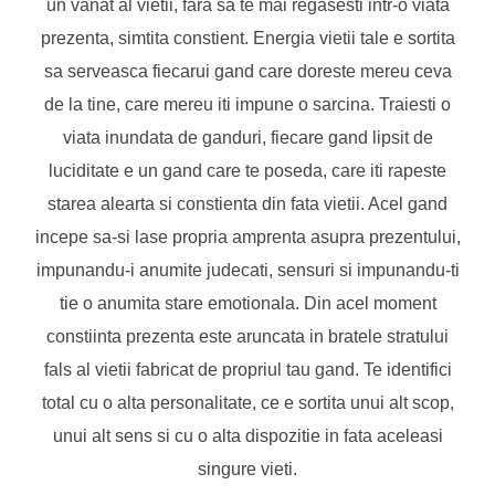
un vanat al vietii, fara sa te mai regasesti intr-o viata
prezenta, simtita constient. Energia vietii tale e sortita
sa serveasca fiecarui gand care doreste mereu ceva
de la tine, care mereu iti impune o sarcina. Traiesti o
viata inundata de ganduri, fiecare gand lipsit de
luciditate e un gand care te poseda, care iti rapeste
starea alearta si constienta din fata vietii. Acel gand
incepe sa-si lase propria amprenta asupra prezentului,
impunandu-i anumite judecati, sensuri si impunandu-ti
tie o anumita stare emotionala. Din acel moment
constiinta prezenta este aruncata in bratele stratului
fals al vietii fabricat de propriul tau gand. Te identifici
total cu o alta personalitate, ce e sortita unui alt scop,
unui alt sens si cu o alta dispozitie in fata aceleasi
singure vieti.