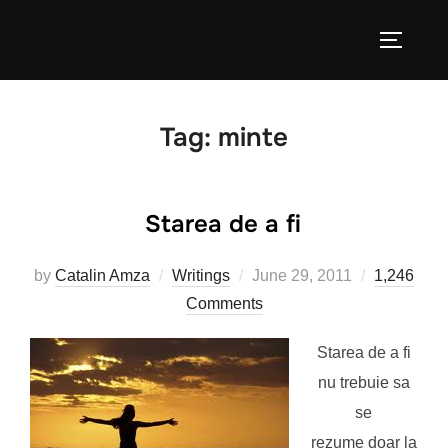
Skip
to
TOGGLE
content
Tag:
minte
Starea de a fi
Posted
by
Catalin Amza
Writings
June 29, 2011
1,246
on
Comments
Starea de a fi
nu trebuie sa
se
rezume doar la