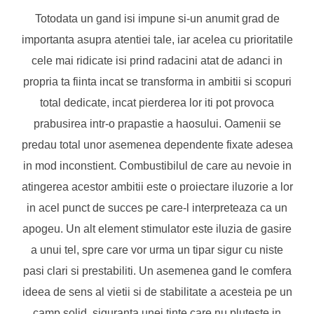
Totodata un gand isi impune si-un anumit grad de
importanta asupra atentiei tale, iar acelea cu prioritatile
cele mai ridicate isi prind radacini atat de adanci in
propria ta fiinta incat se transforma in ambitii si scopuri
total dedicate, incat pierderea lor iti pot provoca
prabusirea intr-o prapastie a haosului. Oamenii se
predau total unor asemenea dependente fixate adesea
in mod inconstient. Combustibilul de care au nevoie in
atingerea acestor ambitii este o proiectare iluzorie a lor
in acel punct de succes pe care-l interpreteaza ca un
apogeu. Un alt element stimulator este iluzia de gasire
a unui tel, spre care vor urma un tipar sigur cu niste
pasi clari si prestabiliti. Un asemenea gand le comfera
ideea de sens al vietii si de stabilitate a acesteia pe un
camp solid, siguranta unei tinte care nu pluteste in