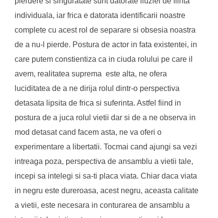
pierdere si singuratate sunt datorate iluziei de fiinta
individuala, iar frica e datorata identificarii noastre
complete cu acest rol de separare si obsesia noastra
de a nu-l pierde. Postura de actor in fata existentei, in
care putem constientiza ca in ciuda rolului pe care il
avem, realitatea suprema este alta, ne ofera
luciditatea de a ne dirija rolul dintr-o perspectiva
detasata lipsita de frica si suferinta. Astfel fiind in
postura de a juca rolul vietii dar si de a ne observa in
mod detasat cand facem asta, ne va oferi o
experimentare a libertatii. Tocmai cand ajungi sa vezi
intreaga poza, perspectiva de ansamblu a vietii tale,
incepi sa intelegi si sa-ti placa viata. Chiar daca viata
in negru este dureroasa, acest negru, aceasta calitate
a vietii, este necesara in conturarea de ansamblu a