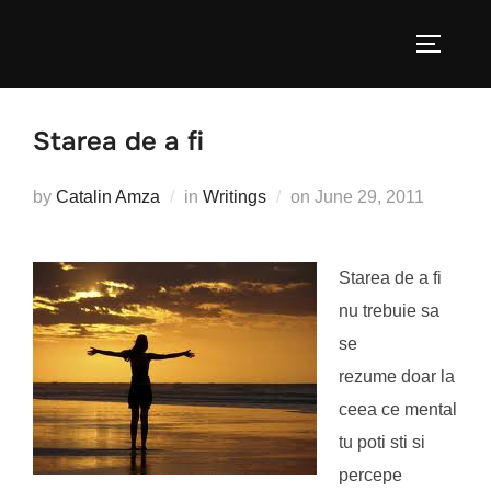
Skip
to
TOGGLE
content
Starea de a fi
Posted
by
Catalin Amza
in
Writings
on
June 29, 2011
on
Starea de a fi
nu trebuie sa
se
rezume doar la
ceea ce mental
tu poti sti si
percepe