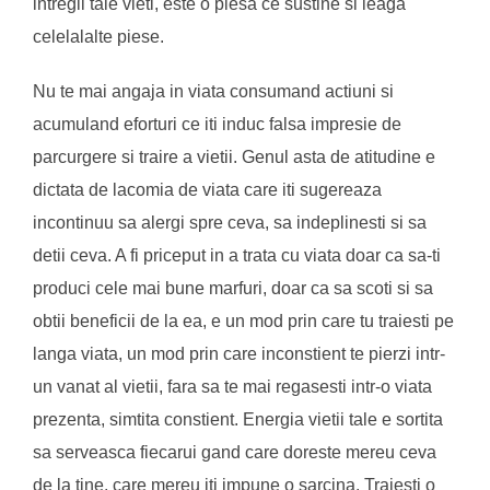
intregii tale vieti, este o piesa ce sustine si leaga
celelalalte piese.
Nu te mai angaja in viata consumand actiuni si
acumuland eforturi ce iti induc falsa impresie de
parcurgere si traire a vietii. Genul asta de atitudine e
dictata de lacomia de viata care iti sugereaza
incontinuu sa alergi spre ceva, sa indeplinesti si sa
detii ceva. A fi priceput in a trata cu viata doar ca sa-ti
produci cele mai bune marfuri, doar ca sa scoti si sa
obtii beneficii de la ea, e un mod prin care tu traiesti pe
langa viata, un mod prin care inconstient te pierzi intr-
un vanat al vietii, fara sa te mai regasesti intr-o viata
prezenta, simtita constient. Energia vietii tale e sortita
sa serveasca fiecarui gand care doreste mereu ceva
de la tine, care mereu iti impune o sarcina. Traiesti o