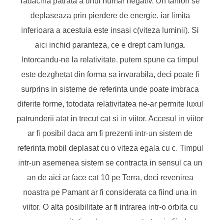
radacina patrată a unui numar negativ. Un tahion se
deplaseaza prin pierdere de energie, iar limita
inferioara a acestuia este insasi c(viteza luminii). Si
aici inchid paranteza, ce e drept cam lunga.
Intorcandu-ne la relativitate, putem spune ca timpul
este dezghetat din forma sa invarabila, deci poate fi
surprins in sisteme de referinta unde poate imbraca
diferite forme, totodata relativitatea ne-ar permite luxul
patrunderii atat in trecut cat si in viitor. Accesul in viitor
ar fi posibil daca am fi prezenti intr-un sistem de
referinta mobil deplasat cu o viteza egala cu c. Timpul
intr-un asemenea sistem se contracta in sensul ca un
an de aici ar face cat 10 pe Terra, deci revenirea
noastra pe Pamant ar fi considerata ca fiind una in
viitor. O alta posibilitate ar fi intrarea intr-o orbita cu