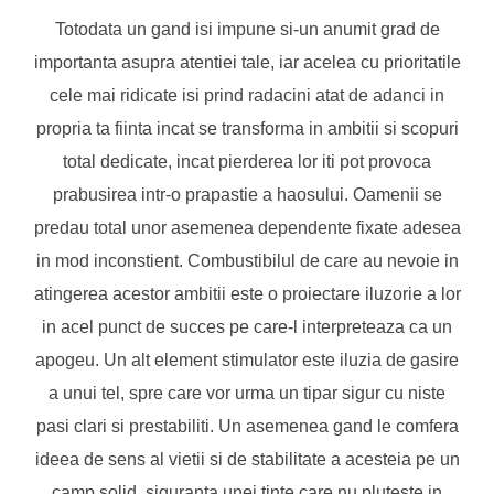
Totodata un gand isi impune si-un anumit grad de
importanta asupra atentiei tale, iar acelea cu prioritatile
cele mai ridicate isi prind radacini atat de adanci in
propria ta fiinta incat se transforma in ambitii si scopuri
total dedicate, incat pierderea lor iti pot provoca
prabusirea intr-o prapastie a haosului. Oamenii se
predau total unor asemenea dependente fixate adesea
in mod inconstient. Combustibilul de care au nevoie in
atingerea acestor ambitii este o proiectare iluzorie a lor
in acel punct de succes pe care-l interpreteaza ca un
apogeu. Un alt element stimulator este iluzia de gasire
a unui tel, spre care vor urma un tipar sigur cu niste
pasi clari si prestabiliti. Un asemenea gand le comfera
ideea de sens al vietii si de stabilitate a acesteia pe un
camp solid, siguranta unei tinte care nu pluteste in