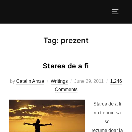
Skip
to
TOGGLE
content
Tag:
prezent
Starea de a fi
Posted
by
Catalin Amza
Writings
June 29, 2011
1,246
on
Comments
Starea de a fi
nu trebuie sa
se
rezume doar la