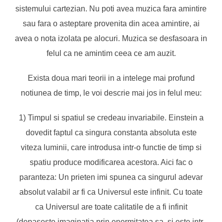
sistemului cartezian. Nu poti avea muzica fara amintire
sau fara o asteptare provenita din acea amintire, ai
avea o nota izolata pe alocuri. Muzica se desfasoara in
felul ca ne amintim ceea ce am auzit.
Exista doua mari teorii in a intelege mai profund
notiunea de timp, le voi descrie mai jos in felul meu:
1) Timpul si spatiul se credeau invariabile. Einstein a
dovedit faptul ca singura constanta absoluta este
viteza luminii, care introdusa intr-o functie de timp si
spatiu produce modificarea acestora. Aici fac o
paranteza: Un prieten imi spunea ca singurul adevar
absolut valabil ar fi ca Universul este infinit. Cu toate
ca Universul are toate calitatile de a fi infinit
(depaseste imaginatia prin enormitatea sa, si este intr-