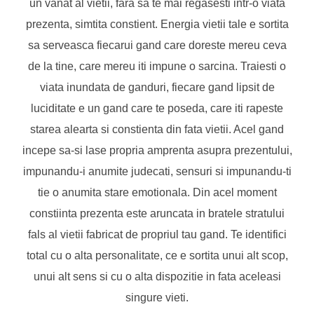
un vanat al vietii, fara sa te mai regasesti intr-o viata
prezenta, simtita constient. Energia vietii tale e sortita
sa serveasca fiecarui gand care doreste mereu ceva
de la tine, care mereu iti impune o sarcina. Traiesti o
viata inundata de ganduri, fiecare gand lipsit de
luciditate e un gand care te poseda, care iti rapeste
starea alearta si constienta din fata vietii. Acel gand
incepe sa-si lase propria amprenta asupra prezentului,
impunandu-i anumite judecati, sensuri si impunandu-ti
tie o anumita stare emotionala. Din acel moment
constiinta prezenta este aruncata in bratele stratului
fals al vietii fabricat de propriul tau gand. Te identifici
total cu o alta personalitate, ce e sortita unui alt scop,
unui alt sens si cu o alta dispozitie in fata aceleasi
singure vieti.