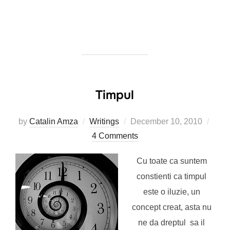
Timpul
Posted
by
Catalin Amza
Writings
December 10, 2010
on
4 Comments
Cu toate ca suntem
constienti ca timpul
este o iluzie, un
concept creat, asta nu
ne da dreptul sa il