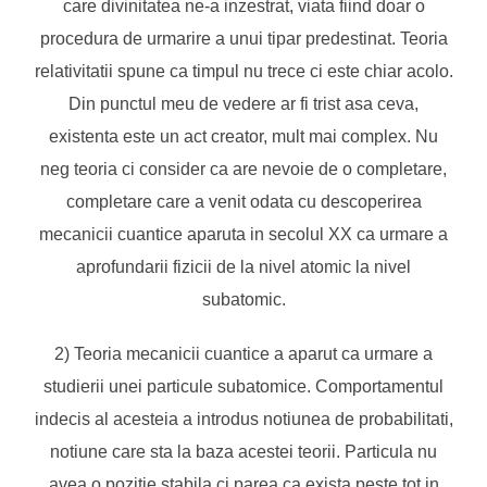
care divinitatea ne-a inzestrat, viata fiind doar o
procedura de urmarire a unui tipar predestinat. Teoria
relativitatii spune ca timpul nu trece ci este chiar acolo.
Din punctul meu de vedere ar fi trist asa ceva,
existenta este un act creator, mult mai complex. Nu
neg teoria ci consider ca are nevoie de o completare,
completare care a venit odata cu descoperirea
mecanicii cuantice aparuta in secolul XX ca urmare a
aprofundarii fizicii de la nivel atomic la nivel
subatomic.
2) Teoria mecanicii cuantice a aparut ca urmare a
studierii unei particule subatomice. Comportamentul
indecis al acesteia a introdus notiunea de probabilitati,
notiune care sta la baza acestei teorii. Particula nu
avea o pozitie stabila ci parea ca exista peste tot in