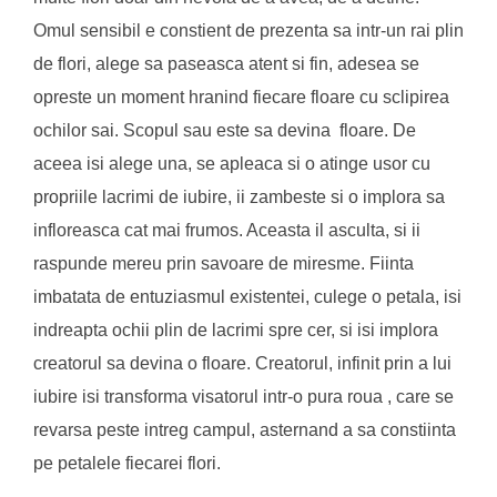
Omul sensibil e constient de prezenta sa intr-un rai plin
de flori, alege sa paseasca atent si fin, adesea se
opreste un moment hranind fiecare floare cu sclipirea
ochilor sai. Scopul sau este sa devina floare. De
aceea isi alege una, se apleaca si o atinge usor cu
propriile lacrimi de iubire, ii zambeste si o implora sa
infloreasca cat mai frumos. Aceasta il asculta, si ii
raspunde mereu prin savoare de miresme. Fiinta
imbatata de entuziasmul existentei, culege o petala, isi
indreapta ochii plin de lacrimi spre cer, si isi implora
creatorul sa devina o floare. Creatorul, infinit prin a lui
iubire isi transforma visatorul intr-o pura roua , care se
revarsa peste intreg campul, asternand a sa constiinta
pe petalele fiecarei flori.