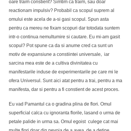
oare traim constient? Simtim ca traim, sau doar
reactionam impulsiv? Probabil ca scopul suprem al
omului este acela de a-si gasi scopul. Spun asta
pentru ca mereu ne fixam scopuri dar totodata suntem
intr-o continua nemultumire si cautare. Eu mi-am gasit
scopul? Pot spune ca da si anume cred ca sunt un
motiv de expansiune a constiintei universale, iar
sarcina mea este de a cultiva divinitatea cu
manifestarile induse de experimentarile pe care mi le
ofera Universul. Sunt aici atat pentru a trai, pentru a ma
manifesta, dar si pentru a fi constient de acest proces.
Eu vad Pamantul ca o gradina plina de flori. Omul
superficial calca cu ignoranta florile, lasand o urma de
petale palide in urma sa. Omul egoist culege cat mai
multe flori doar din nevoia de a avea, de a detine.