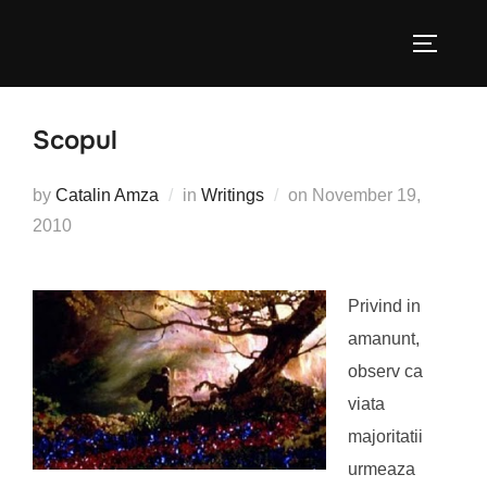
Skip
to
TOGGLE
content
Scopul
Posted
by
Catalin Amza
in
Writings
on
November 19,
on
2010
Privind in
amanunt,
observ ca
viata
majoritatii
urmeaza