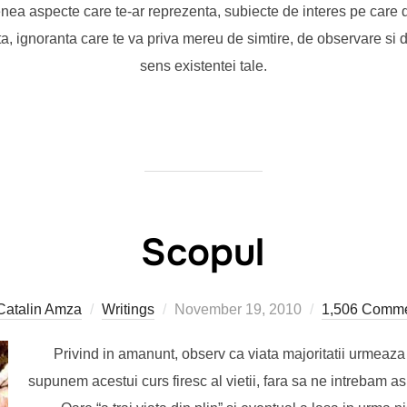
nea aspecte care te-ar reprezenta, subiecte de interes pe care d
nta, ignoranta care te va priva mereu de simtire, de observare si de
sens existentei tale.
Scopul
Posted
Catalin Amza
Writings
November 19, 2010
1,506 Comm
on
Privind in amanunt, observ ca viata majoritatii urmeaza
supunem acestui curs firesc al vietii, fara sa ne intrebam as