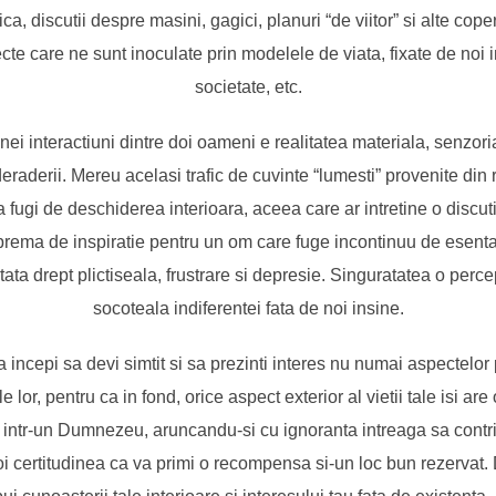
tica, discutii despre masini, gagici, planuri “de viitor” si alte copert
cte care ne sunt inoculate prin modelele de viata, fixate de noi i
societate, etc.
unei interactiuni dintre doi oameni e realitatea materiala, senzori
 deraderii. Mereu acelasi trafic de cuvinte “lumesti” provenite din r
a fugi de deschiderea interioara, aceea care ar intretine o discuti
rema de inspiratie pentru un om care fuge incontinuu de esenta s
tata drept plictiseala, frustrare si depresie. Singuratatea o perc
socoteala indiferentei fata de noi insine.
a incepi sa devi simtit si sa prezinti interes nu numai aspectelor
 lor, pentru ca in fond, orice aspect exterior al vietii tale isi are 
a intr-un Dumnezeu, aruncandu-si cu ignoranta intreaga sa contri
oi certitudinea ca va primi o recompensa si-un loc bun rezervat.