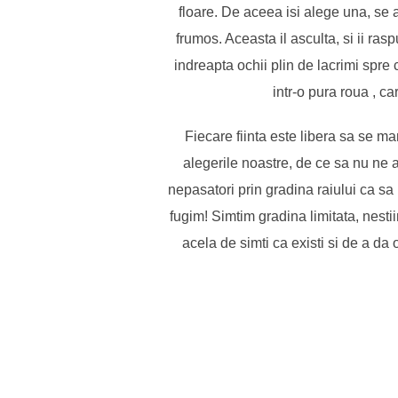
floare. De aceea isi alege una, se a
frumos. Aceasta il asculta, si ii ra
indreapta ochii plin de lacrimi spre ce
intr-o pura roua , ca
Fiecare fiinta este libera sa se m
alegerile noastre, de ce sa nu ne
nepasatori prin gradina raiului ca s
fugim! Simtim gradina limitata, nest
acela de simti ca existi si de a da