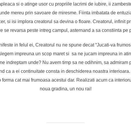
pleaca si o atinge usor cu propriile lacrimi de iubire, ii zambest
spunde mereu prin savoare de miresme. Fiinta imbatata de entuzia
r, si isi implora creatorul sa devina o floare. Creatorul, infinit pr
re se revarsa peste intreg campul, asternand a sa constiinta pe pe
anifeste in felul ei, Creatorul nu ne spune decat “Jucati-va frumo
 alegem impreuna un scop maret si sa ne jucam impreuna in at
a ne indreptam unde? Nu avem timp sa ne odihnim, sa admiram pri
iind ca a ei continuitate consta in deschiderea noastra interioar
 o forma cat mai frumoasa acestui dar. Realizati acum ca interioru
noua gradina, un nou rai!