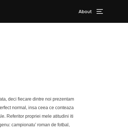
About
TOGGLE S
ta, deci fiecare dintre noi prezentam
erfect normal, insa ceea ce conteaza
e. Referitor propriei mele atitudini iti
 genu: campionatu’ roman de fotbal,