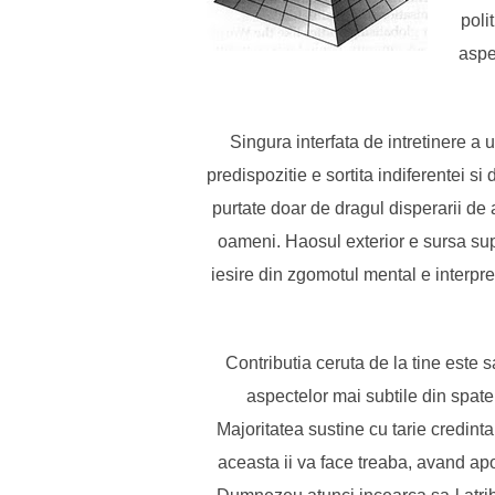
poli
aspe
Singura interfata de intretinere a 
predispozitie e sortita indiferentei si
purtate doar de dragul disperarii de 
oameni. Haosul exterior e sursa sup
iesire din zgomotul mental e interpre
Contributia ceruta de la tine este s
aspectelor mai subtile din spatele
Majoritatea sustine cu tarie credint
aceasta ii va face treaba, avand ap