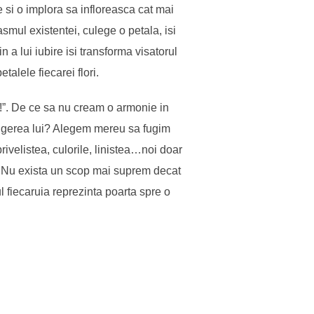
e si o implora sa infloreasca cat mai
smul existentei, culege o petala, isi
in a lui iubire isi transforma visatorul
talele fiecarei flori.
s!”. De ce sa nu cream o armonie in
ingerea lui? Alegem mereu sa fugim
velistea, culorile, linistea…noi doar
a. Nu exista un scop mai suprem decat
l fiecaruia reprezinta poarta spre o