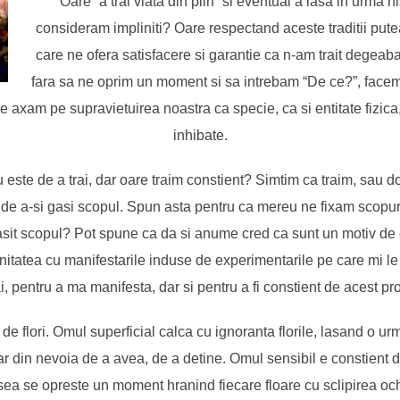
Oare “a trai viata din plin” si eventual a lasa in urma 
consideram impliniti? Oare respectand aceste traditii pu
care ne ofera satisfacere si garantie ca n-am trait degea
fara sa ne oprim un moment si sa intrebam “De ce?”, facem
e axam pe supravietuirea noastra ca specie, ca si entitate fizica,
inhibate.
este de a trai, dar oare traim constient? Simtim ca traim, sau 
de a-si gasi scopul. Spun asta pentru ca mereu ne fixam scopuri
sit scopul? Pot spune ca da si anume cred ca sunt un motiv de 
initatea cu manifestarile induse de experimentarile pe care mi le 
ai, pentru a ma manifesta, dar si pentru a fi constient de acest pr
e flori. Omul superficial calca cu ignoranta florile, lasand o u
r din nevoia de a avea, de a detine. Omul sensibil e constient de 
sea se opreste un moment hranind fiecare floare cu sclipirea oc