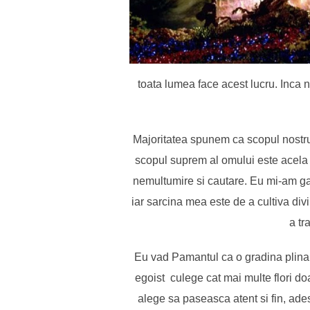
toata lumea face acest lucru. Inca n
Majoritatea spunem ca scopul nostru 
scopul suprem al omului este acela 
nemultumire si cautare. Eu mi-am ga
iar sarcina mea este de a cultiva div
a tr
Eu vad Pamantul ca o gradina plina d
egoist culege cat mai multe flori doa
alege sa paseasca atent si fin, ade