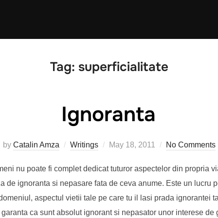
Tag:
superficialitate
Ignoranta
Posted
by
Catalin Amza
Writings
May 18, 2011
No Comments
on
i nu poate fi complet dedicat tuturor aspectelor din propria via
a de ignoranta si nepasare fata de ceva anume. Este un lucru p
domeniul, aspectul vietii tale pe care tu il lasi prada ignorantei tal
 garanta ca sunt absolut ignorant si nepasator unor interese de