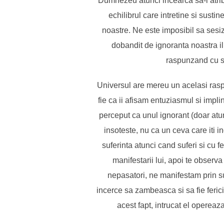
Dumnezeu atunci incearca sa-l atribui
echilibrul care intretine si sustin
noastre. Ne este imposibil sa sesiz
dobandit de ignoranta noastra il
raspunzand cu st
Universul are mereu un acelasi raspun
fie ca ii afisam entuziasmul si impli
perceput ca unul ignorant (doar atun
insoteste, nu ca un ceva care iti 
suferinta atunci cand suferi si cu f
manifestarii lui, apoi te observa
nepasatori, ne manifestam prin su
incerce sa zambeasca si sa fie ferici
acest fapt, intrucat el opereaza