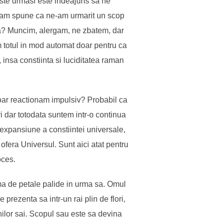
niste urmasi este indeajuns sa ne
team spune ca ne-am urmarit un scop
ba? Muncim, alergam, ne zbatem, dar
 totul in mod automat doar pentru ca
 insa constiinta si luciditatea raman
doar reactionam impulsiv? Probabil ca
 dar totodata suntem intr-o continua
expansiune a constiintei universale,
ofera Universul. Sunt aici atat pentru
oces.
rma de petale palide in urma sa. Omul
prezenta sa intr-un rai plin de flori,
hilor sai. Scopul sau este sa devina