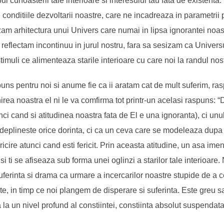
 cunoasterii tale interioare si interesului tau fata de existenta
e conditiile dezvoltarii noastre, care ne incadreaza in parametrii p
am arhitectura unui Univers care numai in lipsa ignorantei noastr
 reflectam incontinuu in jurul nostru, fara sa sesizam ca Unive
imuli ce alimenteaza starile interioare cu care noi la randul nos
s pentru noi si anume fie ca ii aratam cat de mult suferim, raspun
nirea noastra el ni le va comfirma tot printr-un acelasi raspuns: 
ci cand si atitudinea noastra fata de El e una ignoranta), ci unul
indeplineste orice dorinta, ci ca un ceva care se modeleaza dupa p
ericire atunci cand esti fericit. Prin aceasta atitudine, un asa im
 si ti se afiseaza sub forma unei oglinzi a starilor tale interioare.
ferinta si drama ca urmare a incercarilor noastre stupide de a cer
te, in timp ce noi plangem de disperare si suferinta. Este greu 
 la un nivel profund al constiintei, constiinta absolut suspendata