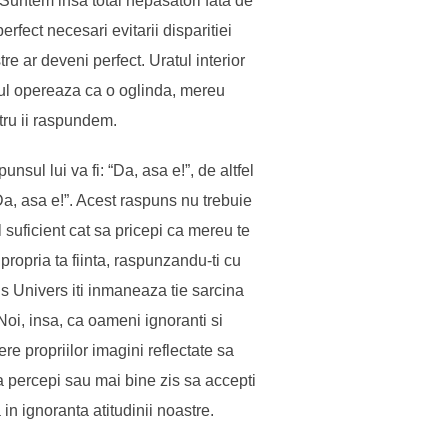
. Suntem insa total nepasatori fata de
erfect necesari evitarii disparitiei
e ar deveni perfect. Uratul interior
rsul opereaza ca o oglinda, mereu
tru ii raspundem.
sul lui va fi: “Da, asa e!”, de altfel
“Da, asa e!”. Acest raspuns nu trebuie
 suficient cat sa pricepi ca mereu te
ropria ta fiinta, raspunzandu-ti cu
ens Univers iti inmaneaza tie sarcina
 Noi, insa, ca oameni ignoranti si
e propriilor imagini reflectate sa
sa percepi sau mai bine zis sa accepti
 in ignoranta atitudinii noastre.