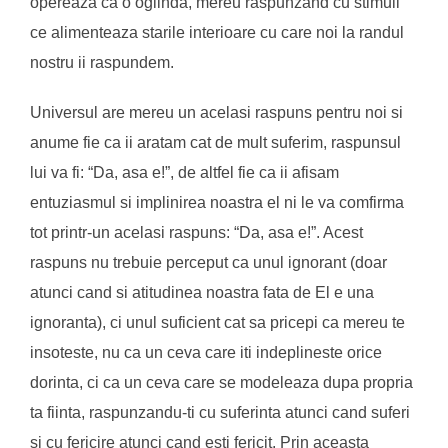
opereaza ca o oglinda, mereu raspunzand cu stimuli
ce alimenteaza starile interioare cu care noi la randul
nostru ii raspundem.
Universul are mereu un acelasi raspuns pentru noi si
anume fie ca ii aratam cat de mult suferim, raspunsul
lui va fi: “Da, asa e!”, de altfel fie ca ii afisam
entuziasmul si implinirea noastra el ni le va comfirma
tot printr-un acelasi raspuns: “Da, asa e!”. Acest
raspuns nu trebuie perceput ca unul ignorant (doar
atunci cand si atitudinea noastra fata de El e una
ignoranta), ci unul suficient cat sa pricepi ca mereu te
insoteste, nu ca un ceva care iti indeplineste orice
dorinta, ci ca un ceva care se modeleaza dupa propria
ta fiinta, raspunzandu-ti cu suferinta atunci cand suferi
si cu fericire atunci cand esti fericit. Prin aceasta