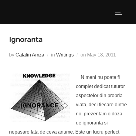
Skip
to
TOGGLE
content
Ignoranta
Posted
by
Catalin Amza
in
Writings
on
May 18, 2011
on
Nimeni nu poate fi
complet dedicat tuturor
aspectelor din propria
viata, deci fiecare dintre
noi prezentam o doza
de ignoranta si
nepasare fata de ceva anume. Este un lucru perfect