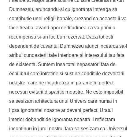
interioara. Majoritatea sustine cu tarie credinta intr-un
Dumnezeu, aruncandu-si cu ignoranta intreaga sa
contributie unei religii banale, crezand ca aceasta ii va
face treaba, avand apoi certitudinea ca va primi o
recompensa si-un loc bun rezervat. Daca tot esti
dependent de cuvantul Dumnezeu atunci incearca sa-l
atribui cunoasterii tale interioare si interesului tau fata
de existenta. Suntem insa total nepasatori fata de
echilibrul care intretine si sustine conditiile dezvoltarii
noastre, care ne incadreaza in parametrii perfect
necesari evitarii disparitiei noastre. Ne este imposibil
sa sesizam arhitectura unui Univers care numai in
lipsa ignorantei noastre ar deveni perfect. Uratul
interior dobandit de ignoranta noastra il reflectam
incontinuu in jurul nostru, fara sa sesizam ca Universul