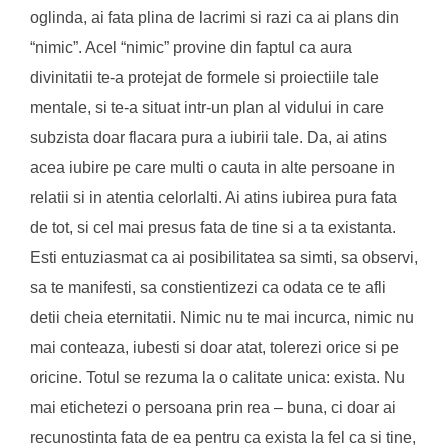
oglinda, ai fata plina de lacrimi si razi ca ai plans din
“nimic”. Acel “nimic” provine din faptul ca aura
divinitatii te-a protejat de formele si proiectiile tale
mentale, si te-a situat intr-un plan al vidului in care
subzista doar flacara pura a iubirii tale. Da, ai atins
acea iubire pe care multi o cauta in alte persoane in
relatii si in atentia celorlalti. Ai atins iubirea pura fata
de tot, si cel mai presus fata de tine si a ta existanta.
Esti entuziasmat ca ai posibilitatea sa simti, sa observi,
sa te manifesti, sa constientizezi ca odata ce te afli
detii cheia eternitatii. Nimic nu te mai incurca, nimic nu
mai conteaza, iubesti si doar atat, tolerezi orice si pe
oricine. Totul se rezuma la o calitate unica: exista. Nu
mai etichetezi o persoana prin rea – buna, ci doar ai
recunostinta fata de ea pentru ca exista la fel ca si tine,