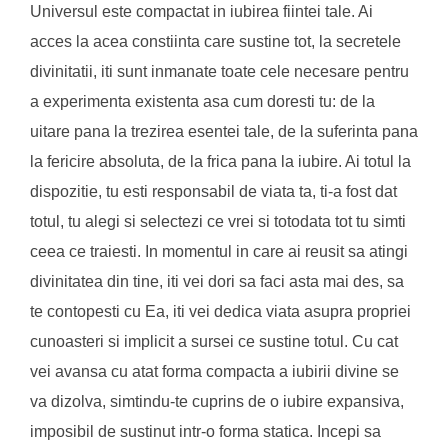
Universul este compactat in iubirea fiintei tale. Ai
acces la acea constiinta care sustine tot, la secretele
divinitatii, iti sunt inmanate toate cele necesare pentru
a experimenta existenta asa cum doresti tu: de la
uitare pana la trezirea esentei tale, de la suferinta pana
la fericire absoluta, de la frica pana la iubire. Ai totul la
dispozitie, tu esti responsabil de viata ta, ti-a fost dat
totul, tu alegi si selectezi ce vrei si totodata tot tu simti
ceea ce traiesti. In momentul in care ai reusit sa atingi
divinitatea din tine, iti vei dori sa faci asta mai des, sa
te contopesti cu Ea, iti vei dedica viata asupra propriei
cunoasteri si implicit a sursei ce sustine totul. Cu cat
vei avansa cu atat forma compacta a iubirii divine se
va dizolva, simtindu-te cuprins de o iubire expansiva,
imposibil de sustinut intr-o forma statica. Incepi sa