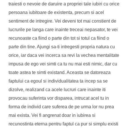
traiesti o nevoie de daruire a propriei tale iubiri cu orice
persoana iubitoare de existenta, precum si acel
sentiment de intregire. Vei deveni tot mai constient de
lucrurile pe langa care inainte treceai nepasator, te vei
recunoaste ca fiind o parte din tot si totul ca fiind o
parte din tine. Ajungi sa-ti intregesti propria natura cu
orice, iar daca vei incerca sa revi la vechea mentalitate
impusa de ego vei simti ca tu nu mai esti nimic, dar cu
toate astea te simti existand. Aceasta se datoreaza
faptului ca egoul si individualitatea ta incep sa se
dizolve, realizand ca acele lucruri care inainte iti
provocau suferinta vor disparea, intrucat acel tu in
forma de individ care suferea de pe urma lor nu prea
mai exista. Vei fi angrenat doar in iubirea si
recunostinta eterna pentru faptul ca pur si simplu existi