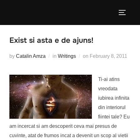
Skip
to
TOGGLE
content
Exist si asta e de ajuns!
Posted
by
Catalin Amza
in
Writings
on
February 8, 2011
on
Ti-ai atins
vreodata
iubirea infinita
din interiorul
fiintei tale? Eu
am incercat si am descoperit ceva mai presus de
cuvinte, atat de frumos incat a devenit un scop al vietii