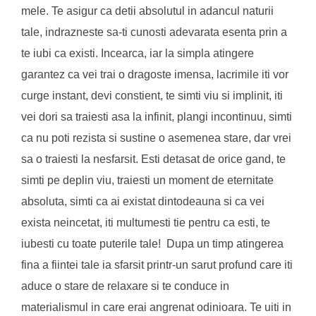
mele. Te asigur ca detii absolutul in adancul naturii
tale, indrazneste sa-ti cunosti adevarata esenta prin a
te iubi ca existi. Incearca, iar la simpla atingere
garantez ca vei trai o dragoste imensa, lacrimile iti vor
curge instant, devi constient, te simti viu si implinit, iti
vei dori sa traiesti asa la infinit, plangi incontinuu, simti
ca nu poti rezista si sustine o asemenea stare, dar vrei
sa o traiesti la nesfarsit. Esti detasat de orice gand, te
simti pe deplin viu, traiesti un moment de eternitate
absoluta, simti ca ai existat dintodeauna si ca vei
exista neincetat, iti multumesti tie pentru ca esti, te
iubesti cu toate puterile tale! Dupa un timp atingerea
fina a fiintei tale ia sfarsit printr-un sarut profund care iti
aduce o stare de relaxare si te conduce in
materialismul in care erai angrenat odinioara. Te uiti in